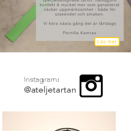
konfekt & mycket mer som garanterat
väcker uppmärksamhet - både för
utseendet och smaken.
Vi hörs nästa gång det är tårtdags
Pernilla Kamras
Läs mer