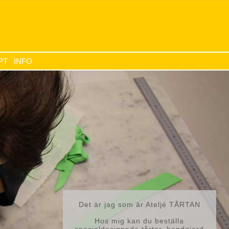
 070- 622 03 64
PT
INFO
Det är jag som är Ateljé TÅRTAN
Hos mig kan du beställa
specialdesignade tårtor, handgjord