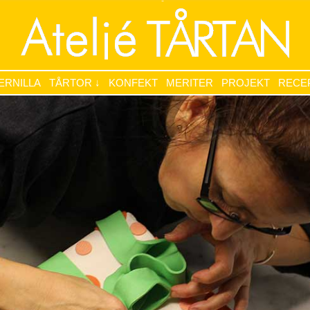
Ateljé TÅRTAN
ade tårtor
Riddargatan 51, Stockholm
08- 783 03 64 eller
ERNILLA
TÅRTOR ↓
KONFEKT
MERITER
PROJEKT
RECE